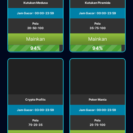
Kutukan Medusa
Kutukan Piramida
Jam Gacor : 00:00-23:59
Jam Gacor : 00:00-23:59
Pola
Pola
20-50-100
35-75-100
Mainkan
Mainkan
94%
94%
Crypto Profits
Poker Mania
Jam Gacor : 03:00-23:59
Jam Gacor : 00:00-23:59
Pola
Pola
75-25-35
25-75-100