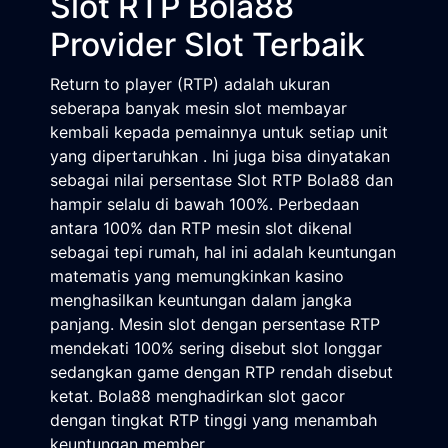
Slot RTP Bola88
Provider Slot Terbaik
Return to player (RTP) adalah ukuran
seberapa banyak mesin slot membayar
kembali kepada pemainnya untuk setiap unit
yang dipertaruhkan . Ini juga bisa dinyatakan
sebagai nilai persentase Slot RTP Bola88 dan
hampir selalu di bawah 100%. Perbedaan
antara 100% dan RTP mesin slot dikenal
sebagai tepi rumah, hal ini adalah keuntungan
matematis yang memungkinkan kasino
menghasilkan keuntungan dalam jangka
panjang. Mesin slot dengan persentase RTP
mendekati 100% sering disebut slot longgar
sedangkan game dengan RTP rendah disebut
ketat. Bola88 menghadirkan slot gacor
dengan tingkat RTP tinggi yang menambah
keuntungan member.