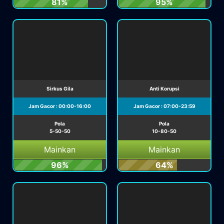
81%
95%
Sirkus Gila
Anti Korupsi
Jam Gacor : 00:00-16:00
Jam Gacor : 07:00-23:59
Pola
Pola
5-50-50
10-80-50
Mainkan
Mainkan
96%
64%