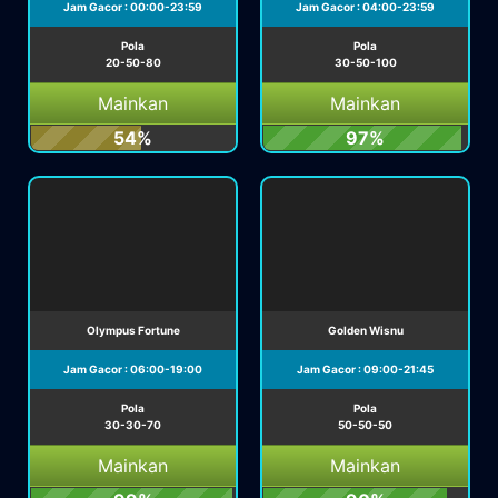
Jam Gacor : 00:00-23:59
Jam Gacor : 04:00-23:59
Pola
Pola
20-50-80
30-50-100
Mainkan
Mainkan
54%
97%
Olympus Fortune
Golden Wisnu
Jam Gacor : 06:00-19:00
Jam Gacor : 09:00-21:45
Pola
Pola
30-30-70
50-50-50
Mainkan
Mainkan