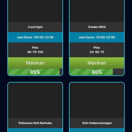
Cash Spin
Golden Wild
Jam Gacor : 00:00-23:59
Jam Gacor : 01:00-23:59
Pola
Pola
50-75-100
30-50-75
Mainkan
Mainkan
95%
80%
Pahlawan Anti Narkoba
Sihir Keberuntungan