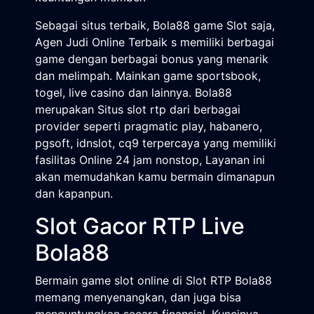
Sebagai situs terbaik, Bola88 game Slot saja,
Agen Judi Online Terbaik s memiliki berbagai
game dengan berbagai bonus yang menarik
dan melimpah. Mainkan game sportsbook,
togel, live casino dan lainnya. Bola88
merupakan Situs slot rtp dari berbagai
provider seperti pragmatic play, habanero,
pgsoft, idnslot, cq9 terpercaya yang memiliki
fasilitas Online 24 jam nonstop, Layanan ini
akan memudahkan kamu bermain dimanapun
dan kapanpun.
Slot Gacor RTP Live
Bola88
Bermain game slot online di Slot RTP Bola88
memang menyenangkan, dan juga bisa