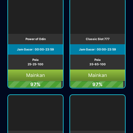
Power of Odin
Classic Slot 777
Jam Gacor : 00:00-23:59
Jam Gacor : 00:00-23:59
Pola
Pola
25-25-100
35-65-100
Mainkan
Mainkan
97%
97%